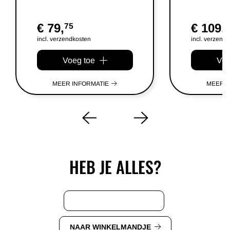
€ 79,
€ 109,
75
0
incl. verzendkosten
incl. verzend
Voeg toe
Voe
MEER INFORMATIE
MEER I
HEB JE ALLES?
VERDER WINKELEN
NAAR WINKELMANDJE