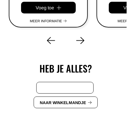
Voeg toe
Voe
MEER INFORMATIE
MEER I
HEB JE ALLES?
VERDER WINKELEN
NAAR WINKELMANDJE