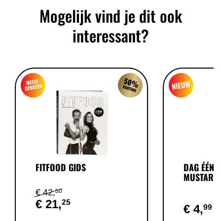
Mogelijk vind je dit ook
interessant?
FITFOOD GIDS
DAG ÉÉN 
MUSTARD
€ 42,
50
€ 21,
25
€ 4,
99