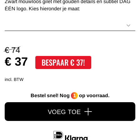
Zwart mouwloos gilet met gouden details en subtiel DAG
ÉÉN logo. Kies hieronder je maat:
€ 74
€ 37
BESPAAR € 37!
incl. BTW
Bestel snel! Nog
1
op voorraad.
VOEG TOE