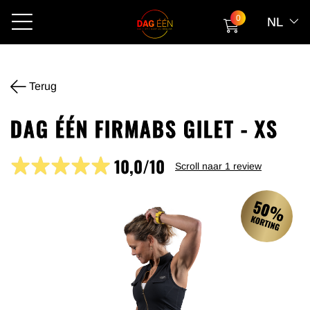
0
NL
Terug
DAG ÉÉN FIRMABS GILET - XS
10,0/10
Scroll naar
1
review