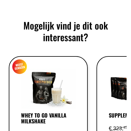
Mogelijk vind je dit ook
interessant?
WHEY TO GO VANILLA
SUPPLEME
MILKSHAKE
€ 323,
45