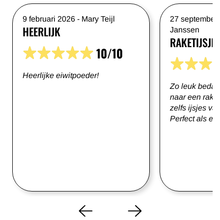
9 februari 2026
-
Mary Teijl
27 september
HEERLIJK
Janssen
RAKETIJSJE 
10/10
Heerlijke eiwitpoeder!
Zo leuk bedac
naar een raket
zelfs ijsjes va
Perfect als eiw