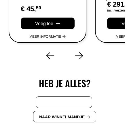
€ 291,
1
€ 45,
50
incl. verzend
Voeg toe
Voe
MEER INFORMATIE
MEER I
HEB JE ALLES?
VERDER WINKELEN
NAAR WINKELMANDJE