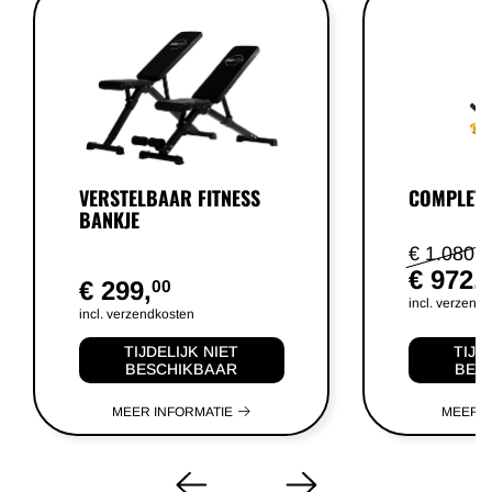
VERSTELBAAR FITNESS
COMPLETE
BANKJE
€ 1.080,
9
€ 972,
8
€ 299,
00
incl. verzend
incl. verzendkosten
TIJDELIJK NIET
TIJD
BESCHIKBAAR
BES
MEER INFORMATIE
MEER I