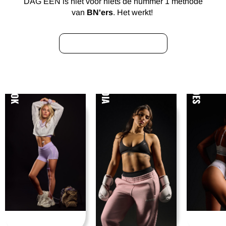
DAG ÉÉN is niet voor niets dé nummer 1 methode
van
BN'ers
. Het werkt!
BEKIJK ZE ALLEMAAL
EMMA KOK
ISA HOES
NUMIDIA