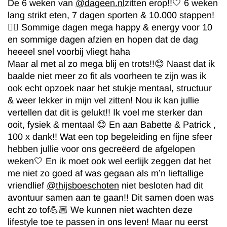
De 6 weken van
@dageen.nl
zitten erop!!🤍 6 weken
lang strikt eten, 7 dagen sporten & 10.000 stappen!
🏋️‍♀️ Sommige dagen mega happy & energy voor 10
en sommige dagen afzien en hopen dat de dag
heeeel snel voorbij vliegt haha
Maar al met al zo mega blij en trots!!😊 Naast dat ik
baalde niet meer zo fit als voorheen te zijn was ik
ook echt opzoek naar het stukje mentaal, structuur
& weer lekker in mijn vel zitten! Nou ik kan jullie
vertellen dat dit is gelukt!! Ik voel me sterker dan
ooit, fysiek & mentaal 😊 En aan Babette & Patrick ,
100 x dank!! Wat een top begeleiding en fijne sfeer
hebben jullie voor ons gecreëerd de afgelopen
weken🤍 En ik moet ook wel eerlijk zeggen dat het
me niet zo goed af was gegaan als m’n lieftallige
vriendlief
@thijsboeschoten
niet besloten had dit
avontuur samen aan te gaan!! Dit samen doen was
echt zo tof💪🏼 We kunnen niet wachten deze
lifestyle toe te passen in ons leven! Maar nu eerst