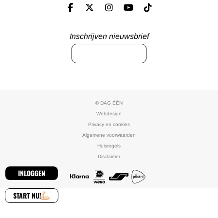
Inschrijven nieuwsbrief
INSCHRIJVEN
© DAG ÉÉN
Webdesign
Privacy en cookies
Algemene voorwaarden
Huisregels
Disclaimer
INLOGGEN
START NU!